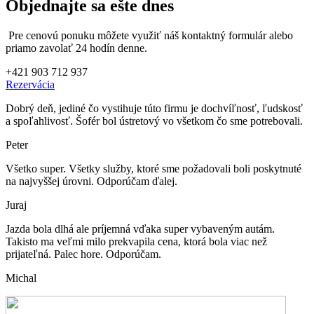
Objednajte sa ešte dnes
Pre cenovú ponuku môžete využiť náš kontaktný formulár alebo
priamo zavolať 24 hodín denne.
+421 903 712 937
Rezervácia
Dobrý deň, jediné čo vystihuje túto firmu je dochvíľnosť, ľudskosť
a spoľahlivosť. Šofér bol ústretový vo všetkom čo sme potrebovali.
Peter
Všetko super. Všetky služby, ktoré sme požadovali boli poskytnuté
na najvyššej úrovni. Odporúčam ďalej.
Juraj
Jazda bola dlhá ale príjemná vďaka super vybaveným autám.
Takisto ma veľmi milo prekvapila cena, ktorá bola viac než
prijateľná. Palec hore. Odporúčam.
Michal