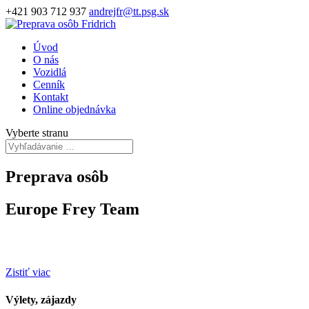
+421 903 712 937
andrejfr@tt.psg.sk
Úvod
O nás
Vozidlá
Cenník
Kontakt
Online objednávka
Vyberte stranu
Preprava osôb
Europe Frey Team
Sme tu pre Vás už 30 roko
v
Zistiť viac
Výlety, zájazdy