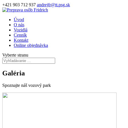
+421 903 712 937
andrejfr@tt.psg.sk
Úvod
O nás
Vozidlá
Cenník
Kontakt
Online objednávka
Vyberte stranu
Galéria
Spoznajte náš vozový park